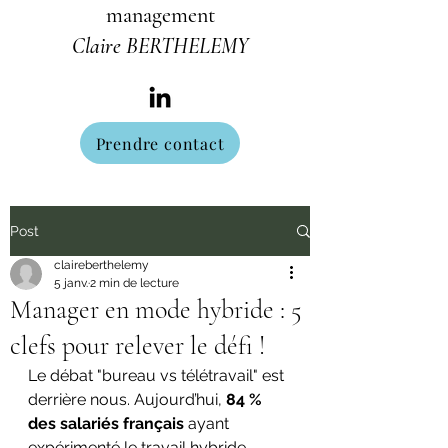
management
Claire BERTHELEMY
Prendre contact
Post
claireberthelemy
5 janv.
2 min de lecture
Manager en mode hybride : 5
clefs pour relever le défi !
Le débat "bureau vs télétravail" est 
derrière nous. Aujourd’hui, 
84 % 
des salariés français
 ayant 
expérimenté le travail hybride 