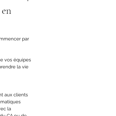
 en
commencer par 
é de vos équipes 
rendre la vie 
t aux clients
tématiques
ec la 
 du CA ou de 