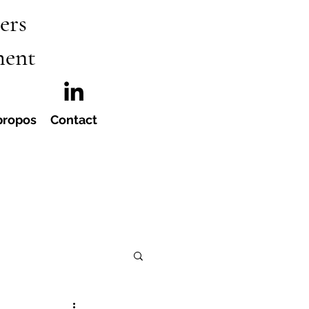
ers
ment
propos
Contact