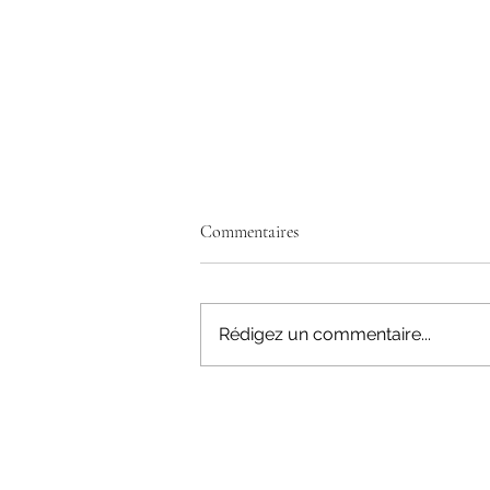
Commentaires
Rédigez un commentaire...
Mais qu'est-ce que le leadership au
juste ? 🧐