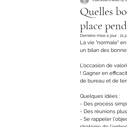
Quelles bo
place penda
Dernière mise à jour :
21 j
La vie "normale" en
un bilan des bonnes
L'occasion de valoris
! Gagner en efficac
de bureau et de terr
Quelques idées :
- Des process simpl
- Des réunions plus
- Se rappeler l'obj
stratégie de l'entr