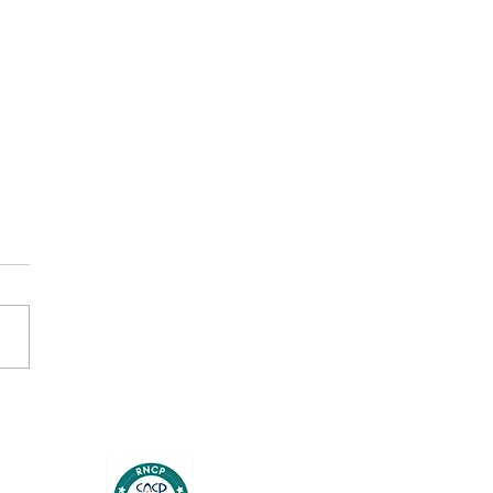
er : gérer la dernière ligne
e avant les congés ! 😎