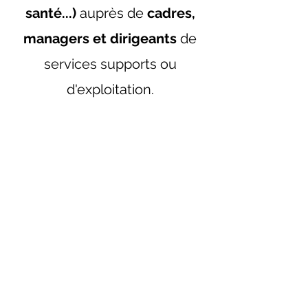
santé...)
auprès de
cadres,
managers et dirigeants
de
services supports ou
d'exploitation.
J'interviens également à
l'Université de Lorraine (Ecole
des Mines, ICN).
Confidentialité, ambition et
bienveillance
: je vous
accompagne vers vos