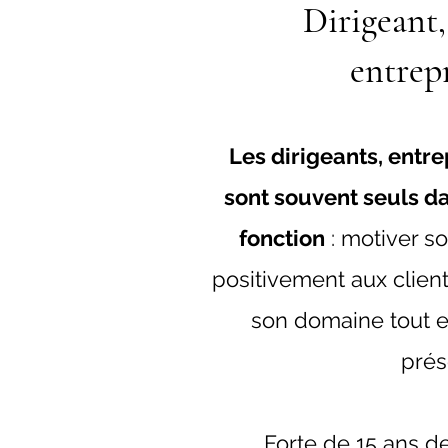
Dirigeant
entrep
Les dirigeants, entr
sont souvent seuls da
fonction
: motiver s
positivement aux client
son domaine tout en
prés
Forte de 15 ans 