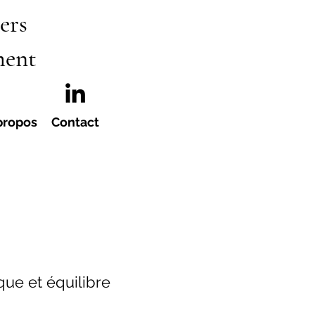
ers
ment
propos
Contact
que et équilibre