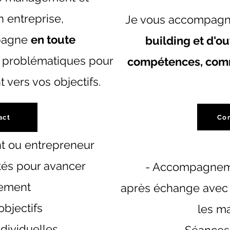
n entreprise,
Je vous accompagn
pagne
en toute
building et d'ou
 problématiques pour
compétences, comm
vers vos objectifs.
Con
act
nt ou entrepreneur
tés pour avancer
- Accompagnem
cement
après échange avec l
objectifs
les m
dividuelles