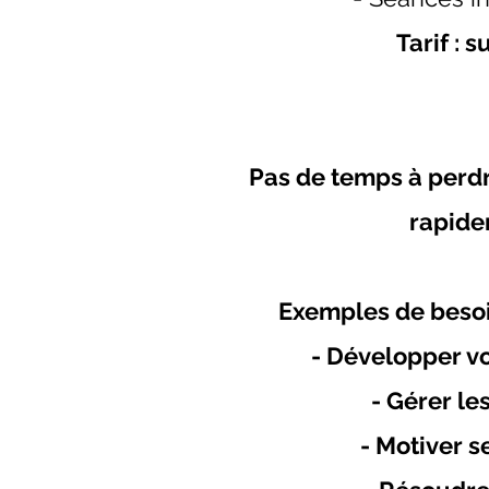
Tarif : s
Pas de temps à perdr
rapide
Exemples de besoin
- Développer vo
- Gérer les
- Motiver s