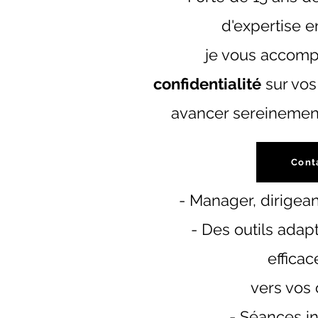
d'expertise e
je vous accom
confidentialité
sur vos
avancer sereinement 
Cont
- Manager, dirigea
- Des outils adap
effica
vers vos 
- Séances in