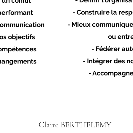
- Définir l'organis
un conflit
- Construire la res
 performant
- Mieux communiquer
 communication
ou entr
os objectifs
- Fédérer aut
compétences
- Intégrer des 
changements
- Accompagner
Claire BERTHELEMY