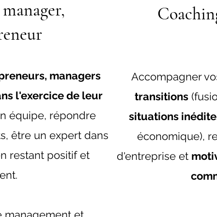
, manager,
Coaching
reneur
epreneurs, managers
Accompagner vos
ns l'exercice de leur
transitions
(fusio
on équipe, répondre
situations inédite
s, être un expert dans
économique), re
 restant positif et
d'entreprise et
moti
ent.
com
de management et