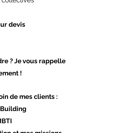
 collectives
 sur devis
re ? Je vous rappelle
ement !
in de mes clients :
 Building
MBTI