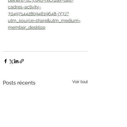
peinent-%C3%A0-recruter-des-
cadres-activity-
7049714428094619648-jY7J?
utm_source=share&utm_medium=
member_desktop
Voir tout
Posts récents