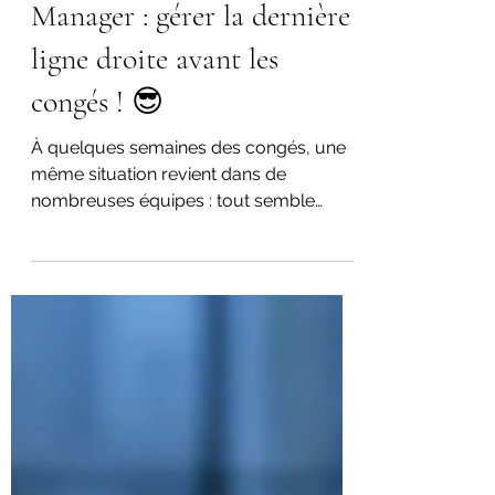
claireberthelemy
9 juil.
2 min de lecture
Manager : gérer la dernière
ligne droite avant les
congés ! 😎
À quelques semaines des congés, une
même situation revient dans de
nombreuses équipes : tout semble
devenir urgent. Les dossiers doivent être
bouclés, les clients rassurés, les projets
avancés, les remplacements organisés...
et, dans le même temps, la fatigue
accumulée de ces derniers mois
commence à se faire sentir. Pour un
manager, cette période est un véritable