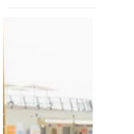
volonté de progresser, d'innover, de se
différencier. Et c'est indispensable. Une
entreprise qui n'ose plus avancer prend
le risque de stagner. Mais entre ambition
et injonction, la frontière est parfois
mince. 🔥 Lorsque les objectifs sont fixés
sans tenir compte des réalités du terrain,
ce sont les équipes qui en supportent
les conséquences. Quand l'ambition
devient source de démotivation Un
projet ambi