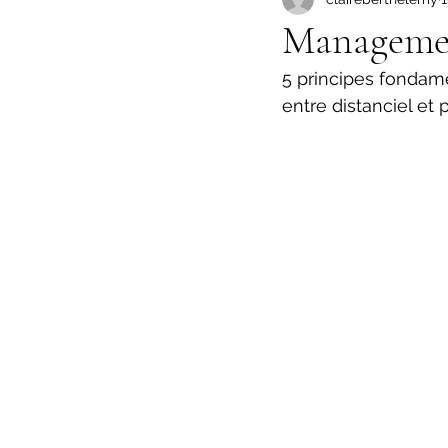
Managemen
5 principes fondam
entre distanciel et p