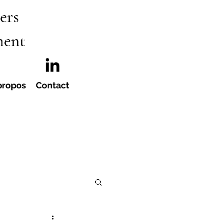
ers
ment
propos
Contact