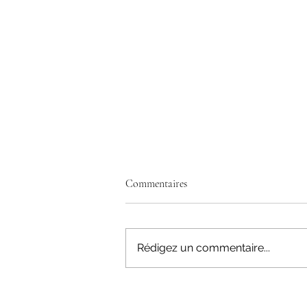
Commentaires
Rédigez un commentaire...
Mais qu'est-ce que le leadership au
juste ? 🧐