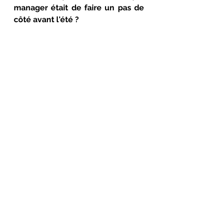
manager était de faire un pas de 
côté avant l'été ?
#manager
#leadership
#conseilenmanagement
#coachingprofessionnel
#intelligencecollective
Manager : comment gérer la dernière 
ligne droite avant les congés ?