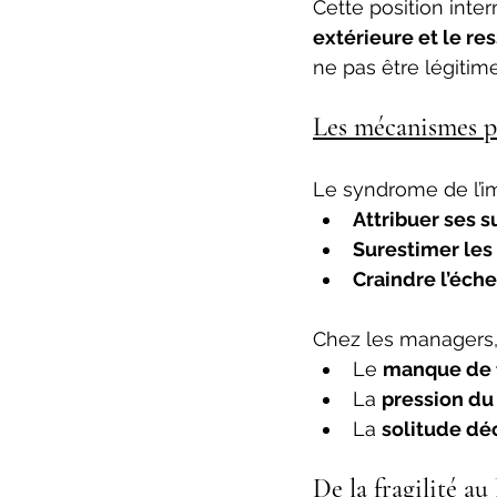
Cette position inter
extérieure et le res
ne pas être légitime 
Les mécanismes p
Le syndrome de l’im
Attribuer ses s
Surestimer les
Craindre l’éch
Chez les managers,
Le 
manque de 
La 
pression d
La 
solitude dé
De la fragilité a