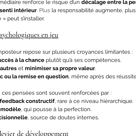
médiaire renforce le risque d’un 
décalage entre la pe
senti intérieur
. Plus
 la responsabilité augmente, plus
» peut s’installer.
sychologiques en jeu
posteur repose sur plusieurs croyances limitantes :
uccès à la chance
 plutôt qu’à ses compétences.
 autres
 et 
minimiser sa propre valeur
.
ec ou la remise en question
, même après des réussite
 ces pensées sont souvent renforcées par :
feedback constructif
, rare à ce niveau hiérarchique.
u modèle
, qui pousse à la perfection.
cisionnelle
, source de doutes internes.
u levier de développement