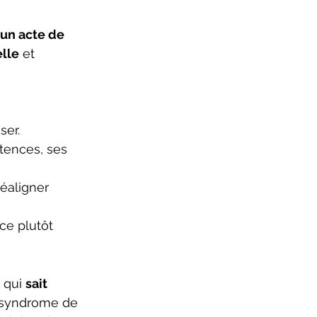
un acte de 
lle
 et 
ser.
étences, ses 
éaligner 
ce plutôt 
 qui 
sait 
e syndrome de 