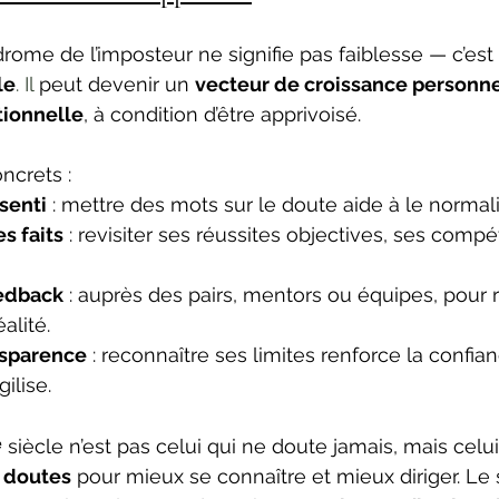
rome de l’imposteur ne signifie pas faiblesse — c’est 
le
. Il
 peut devenir un 
vecteur de croissance personne
tionnelle
, à condition d’être apprivoisé.
ncrets :
senti
 : mettre des mots sur le doute aide à le normali
es faits
 : revisiter ses réussites objectives, ses comp
eedback
 : auprès des pairs, mentors ou équipes, pour r
alité.
nsparence
 : reconnaître ses limites renforce la confian
gilise.
siècle n’est pas celui qui ne doute jamais, mais celui
 doutes
 pour mieux se connaître et mieux diriger. L