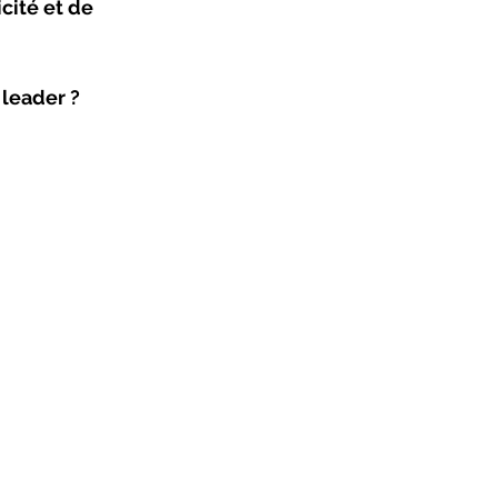
cité et de 
leader ?