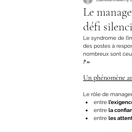
Le manager
défi silenc
Le syndrome de l’i
des postes à respo
nombreux sont ceux 
? »
Un phénomène amp
Le rôle de manager
entre 
l’exigen
entre 
la confia
entre 
les atten