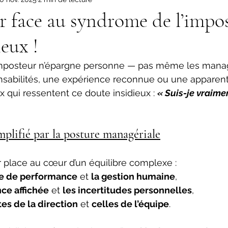
 face au syndrome de l’impost
ieux !
mposteur n’épargne personne — pas même les manage
nsabilités, une expérience reconnue ou une apparent
qui ressentent ce doute insidieux : 
« Suis-je vraime
lifié par la posture managériale
 place au cœur d’un équilibre complexe :
ce de performance
 et 
la gestion humaine
,
nce affichée
 et 
les incertitudes personnelles
,
tes de la direction
 et 
celles de l’équipe
.