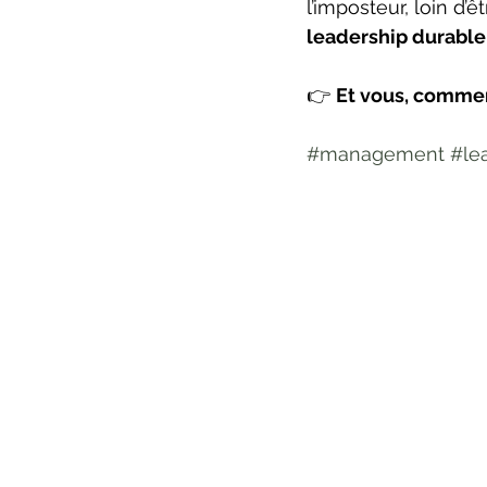
l’imposteur, loin d’
leadership durable
👉 
Et vous, comme
#management
#le