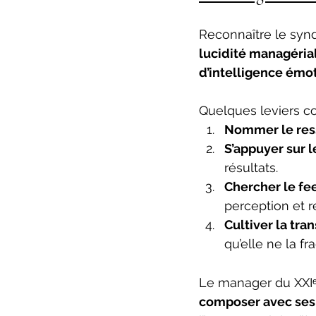
Reconnaître le synd
lucidité managéria
d’intelligence émo
Quelques leviers co
Nommer le res
S’appuyer sur l
résultats.
Chercher le f
perception et ré
Cultiver la tra
qu’elle ne la fra
Le manager du XXIᵉ 
composer avec ses