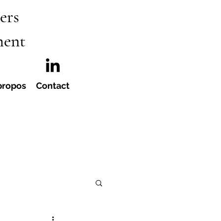
ers
ment
propos
Contact