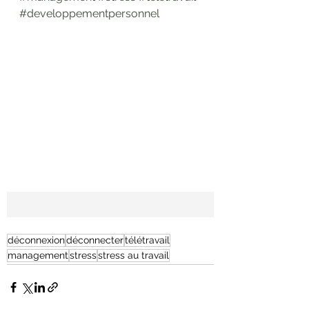
#developpementpersonnel
déconnexion
déconnecter
télétravail
management
stress
stress au travail