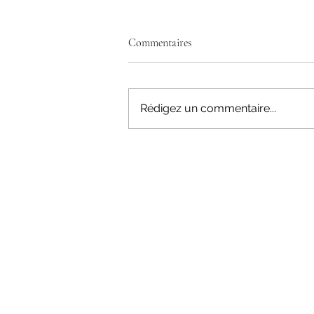
Commentaires
Rédigez un commentaire...
Mais qu'est-ce que le leadership au
juste ? 🧐