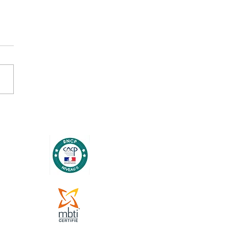
er : gérer la dernière ligne
e avant les congés ! 😎