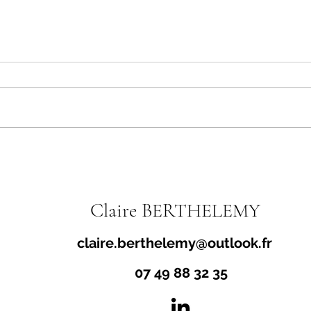
Dirigeants et managers : trouver
Manag
l'équilibre entre audace et réalisme
droit
dans les projets 🧐
Claire BERTHELEMY
claire.berthelemy@outlook.fr
07 49 88 32 35